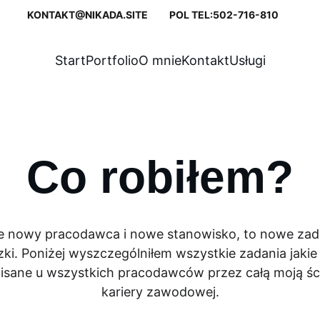
KONTAKT@NIKADA.SITE          POL TEL:502-716-810       
Start
Portfolio
O mnie
Kontakt
Usługi
Co robiłem?
 nowy pracodawca i nowe stanowisko, to nowe zada
ki. Poniżej wyszczególniłem wszystkie zadania jakie 
isane u wszystkich pracodawców przez całą moją śc
kariery zawodowej.