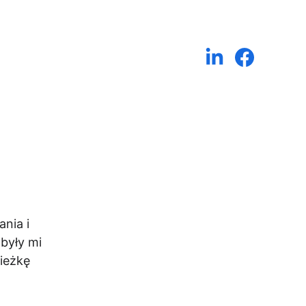
nia i 
były mi 
ieżkę 