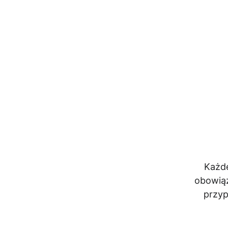
Każde
obowiąz
przyp