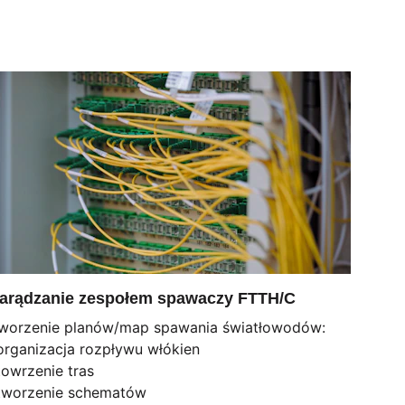
arądzanie zespołem spawaczy FTTH/C
worzenie planów/map spawania światłowodów:
organizacja rozpływu włókien
towrzenie tras 
tworzenie schematów 